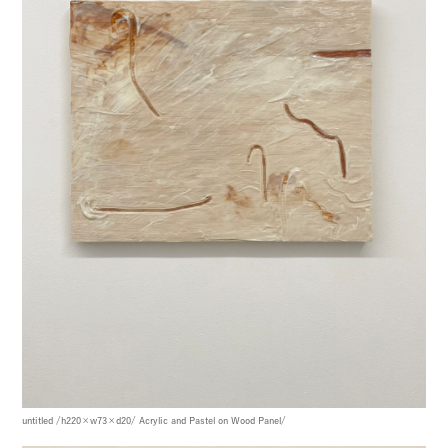
untitled
/h220×w73×d20/
Acrylic and Pastel on Wood Panel/