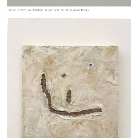
untitled
/h242×w410×d20/
Acrylic and Pastel on Wood Panel/