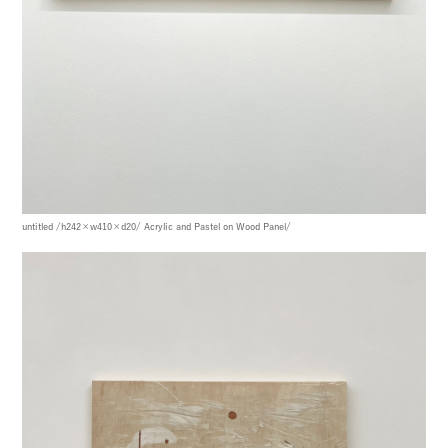
untitled
/h242×w410×d20/
Acrylic and Pastel on Wood Panel/