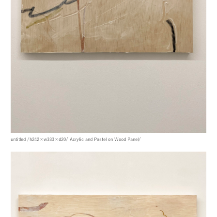
untitled
/h242×w333×d20/
Acrylic and Pastel on Wood Panel/