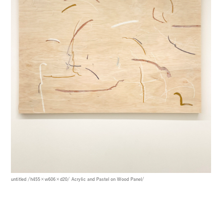
untitled
/h455×w606×d20/
Acrylic and Pastel on Wood Panel/