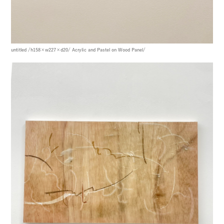
untitled
/h158×w227×d20/
Acrylic and Pastel on Wood Panel/