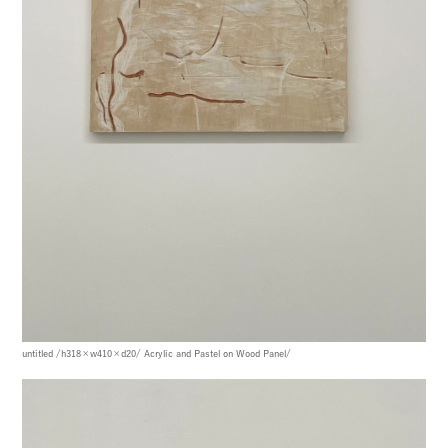
untitled
/h318×w410×d20/
Acrylic and Pastel on Wood Panel/