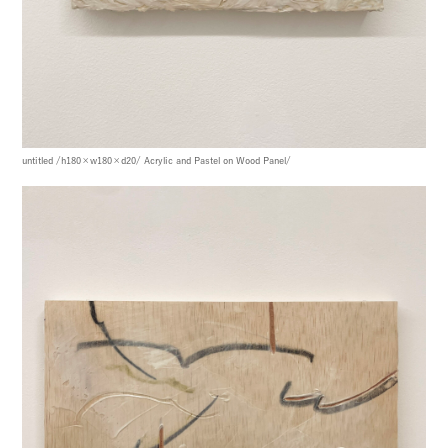
untitled
/h180×w180×d20/
Acrylic and Pastel on Wood Panel/