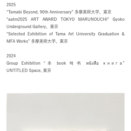
2025
“Tamabi Beyond, 90th Anniversary” 多摩美術大学、東京
“aatm2025 ART AWARD TOKYO MARUNOUCHI” Gyoko
Underground Gallery、東京
“Selected Exhibition of Tama Art University Graduation &
MFA Works” 多摩美術大学、東京
2024
Group Exhibition “本 book 책 书 หนังสือ книга”
UNTITLED Space, 東京