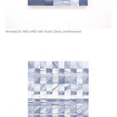
Rectangles’26
/h652×w652×d40/
Acrylic, Canvas, and Wood panel/