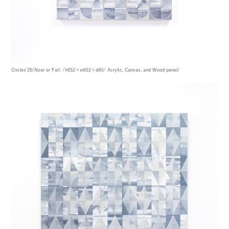
Circles’26(Near or Far)
/h652×w652×d40/
Acrylic, Canvas, and Wood panel/