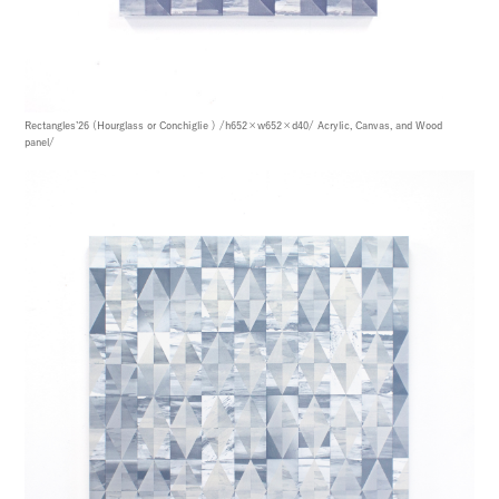
Rectangles’26 (Hourglass or Conchiglie )
/h652×w652×d40/
Acrylic, Canvas, and Wood
panel/