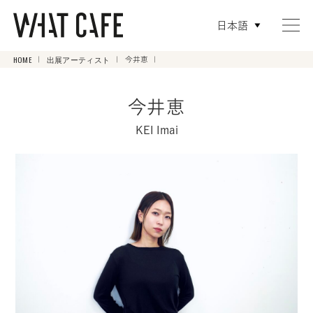
日本語
HOME
出展アーティスト
今井恵
今井恵
KEI Imai