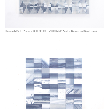
Diamonds’25_III (Noisy or Still)
/h1000×w1000×d50/
Acrylic, Canvas, and Wood panel/