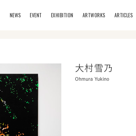
T
NEWS
EVENT
EXHIBITION
ARTWORKS
ARTICLES
大村雪乃
Ohmura Yukino