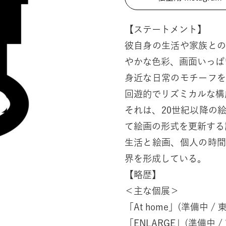
【ステートメント】
彼自身の生活や家族と
やかな色彩、画面いっぱ
身近な日常のモチーフ
回遊的でリズミカルな構
それは、20世紀以降の
て絵画の形式を更新する
生活と絵画、個人の時
界を形成している。
【略歴】
＜主な個展＞
「At home」(準備中 / 東
「ENLARGE」(準備中 / 東