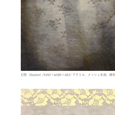
幻影（illusion)
/h392×w285×d42/
アクリル、メッシュ生地、綿布