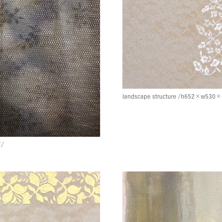
landscape structure
/h652×w530×
/