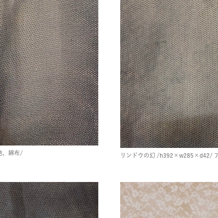
地、綿布/
リンドウの幻
/h392×w285×d42/