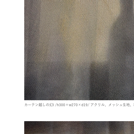
カーテン越しの幻I
/h300×w270×d19/
アクリル、メッシュ生地、