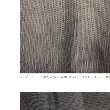
レディージェーンの幻
/h392×w285×d42/
アクリル、メッシュ生