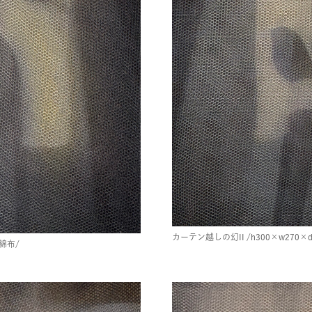
カーテン越しの幻II
/h300×w270×d
綿布/