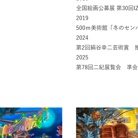
全国絵画公募展 第30回IZ
2019
500ｍ美術館「冬のセン
2024
第2回絹谷幸二芸術賞 
2025
第78回二紀展覧会 準