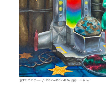
壊すためのゲーム
/h530×w455×d2.5/
油彩・パネル/