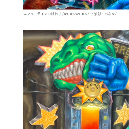
エンターテインの終わり
/h910×w910×d3/
油彩・パネル/