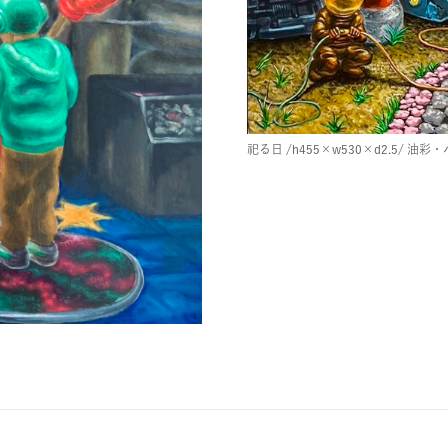
祀る日
/h455×w530×d2.5/
油彩・