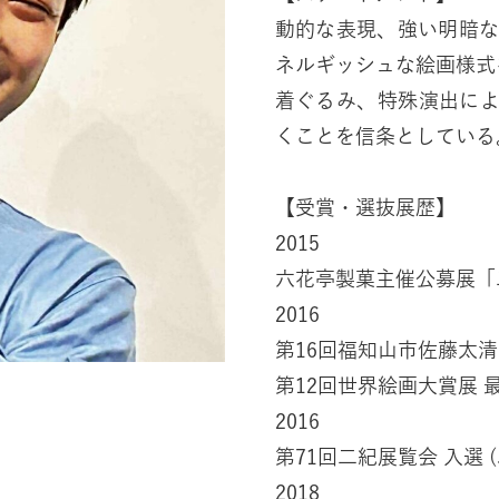
動的な表現、強い明暗
ネルギッシュな絵画様式
着ぐるみ、特殊演出によ
くことを信条としている
【受賞・選抜展歴】
2015
六花亭製菓主催公募展「
2016
第16回福知山市佐藤太清
第12回世界絵画大賞展 
2016
第71回二紀展覧会 入選 
2018