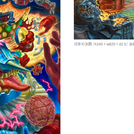
河岸の決闘
/h340×w820×d2.5/
油