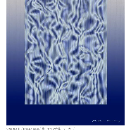
OnWood Ⅲ
/Ｈ644×Ｗ454/
檜、ラワン合板、マーカー/