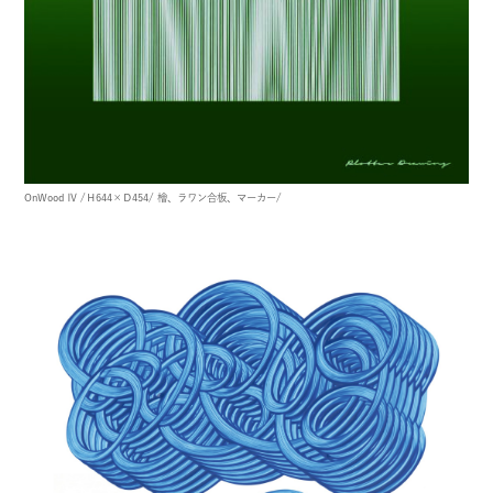
OnWood Ⅳ
/Ｈ644×Ｄ454/
檜、ラワン合板、マーカー/