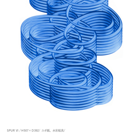
SPUR Ⅵ
/Ｈ507×Ｄ392/
ユポ紙、水彩絵具/