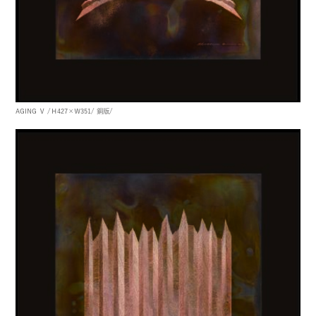
AGING Ⅴ
/Ｈ427×Ｗ351/
銅版/