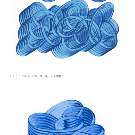
SPUR Ⅱ
/Ｈ507×Ｄ392/
ユポ紙、水彩絵具/