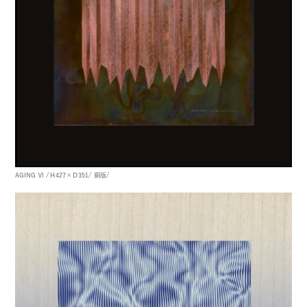
AGING Ⅵ
/Ｈ427×Ｄ351/
銅版/