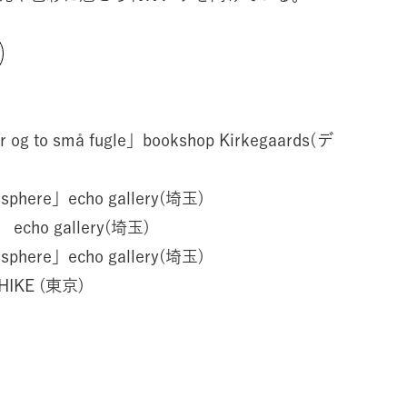
g to små fugle」bookshop Kirkegaards(デ
here」echo gallery(埼玉)
 echo gallery(埼玉)
here」echo gallery(埼玉)
HIKE (東京)