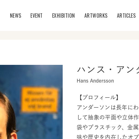
T
NEWS
EVENT
EXHIBITION
ARTWORKS
ARTICLES
ハンス・アン
Hans Andersson
【プロフィール】
アンダーソンは長年に
して抽象の平面や立体
袋やプラスチック、金
味や歴史を内在したオ