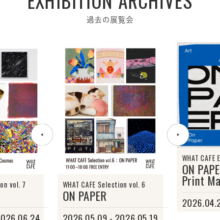
EXHIBITION ARCHIVES
過去の展覧会
WHAT CAFE E
ON PAP
Print M
on vol. 7
WHAT CAFE Selection vol. 6
ON PAPER
2026.04.2
2026.06.24
2026.05.09 - 2026.05.19