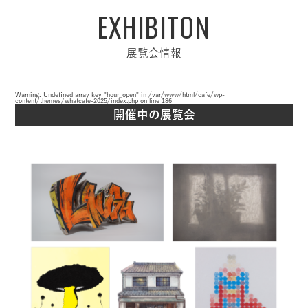
EXHIBITON
展覧会情報
Warning
: Undefined array key "hour_open" in
/var/www/html/cafe/wp-
content/themes/whatcafe-2025/index.php
on line
186
開催中の展覧会