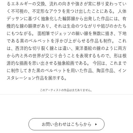
るエネルギーの交換、流れの向きや強さが常に移り変わってい
く不可視の、不定形なアウラを見つけ出したことにある。 人体
デッサンに基づく抽象化した輪郭線から出発した作品には、有
機的な線の韻律があり、それは生命のつながりや結びのかたち
にもつながる。 面相筆でジェッソの細い線を無数に描き、下地
である黒のベルベットを浮かび上がらせる作品も制作。 これ
は、西洋的な切り裂く線とは違い、東洋墨絵の線のように両方
から内と外の世界が交じり合うことを表現するもので、形は根
源的な描画を思い出させる抽象絵画である。 今回は、これまで
に制作してきた黒のベルベットを用いた作品、陶芸作品、イン
スタレーション作品を展示する。
このアーティストの作品はまだありません。
お問い合わせはこちらから