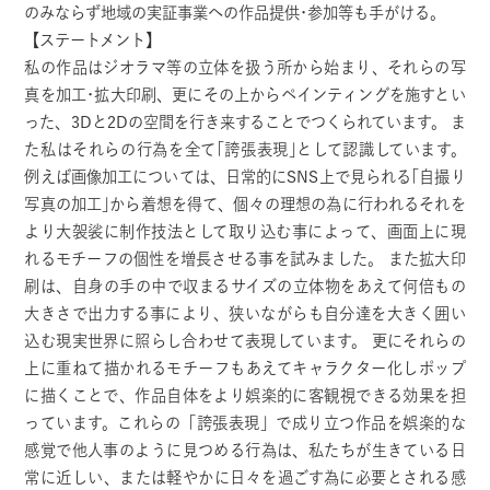
のみならず地域の実証事業への作品提供･参加等も手がける。
【ステートメント】
私の作品はジオラマ等の立体を扱う所から始まり、それらの写
真を加工･拡大印刷、更にその上からペインティングを施すとい
った、3Dと2Dの空間を行き来することでつくられています。 ま
た私はそれらの行為を全て｢誇張表現｣として認識しています。
例えば画像加工については、日常的にSNS上で見られる｢自撮り
写真の加工｣から着想を得て、個々の理想の為に行われるそれを
より大袈裟に制作技法として取り込む事によって、画面上に現
れるモチーフの個性を増長させる事を試みました。 また拡大印
刷は、自身の手の中で収まるサイズの立体物をあえて何倍もの
大きさで出力する事により、狭いながらも自分達を大きく囲い
込む現実世界に照らし合わせて表現しています。 更にそれらの
上に重ねて描かれるモチーフもあえてキャラクター化しポップ
に描くことで、作品自体をより娯楽的に客観視できる効果を担
っています。これらの「誇張表現」で成り立つ作品を娯楽的な
感覚で他人事のように見つめる行為は、私たちが生きている日
常に近しい、または軽やかに日々を過ごす為に必要とされる感