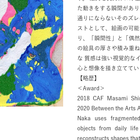
た動きをする瞬間があり
通りにならないそのズレ
ストとして、絵画の可能
り、「瞬間性」と「偶
の絵具の厚さや積み重
な 質感は強い視覚的な
心と想像を掻き立ててい
【略歴】
＜Award＞
2018 CAF Masami Shir
2020 Between the Arts 
Naka uses fragmented 
objects from daily lif
reconstructs shapes tha