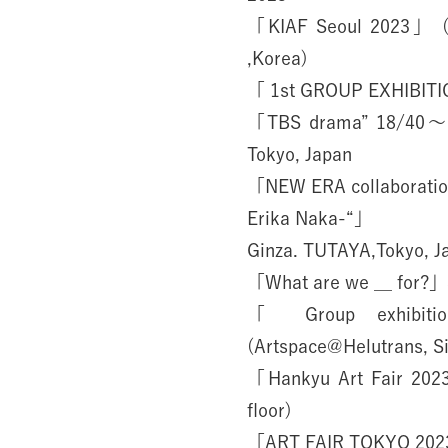
「KIAF Seoul 2023」 (C
,Korea)
「 1st GROUP EXHIBITI
「TBS drama” 18/
Tokyo, Japan
「NEW ERA collaboratio
Erika Naka-“」
Ginza. TUTAYA,Tokyo, J
「What are we __ for?」
「 Group exhibiti
(Artspace@Helutrans, S
「Hankyu Art Fair 202
floor)
「ART FAIR TOKYO 2023