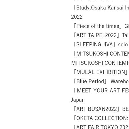
「Study:Osaka Kansai In
2022
「Piece of the times」Gin
「ART TAIPEI 2022」Taipe
「SLEEPING JIVA」solo e
「MITSUKOSHI CONTE
MITSUKOSHI CONTEMPO
「MULAL EXHIBITION」M
「Blue Period」 Wareho
「MEET YOUR ART FEST
Japan
「ART BUSAN2022」BEX
「OKETA COLLECTION: TH
「ART FAIR TOKYO 2022