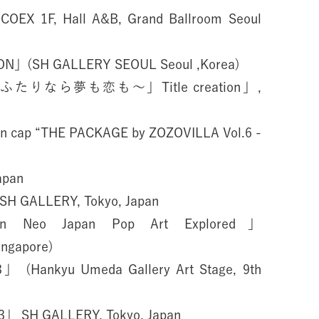
OEX 1F, Hall A&B, Grand Ballroom Seoul
ON」(SH GALLERY SEOUL Seoul ,Korea)
40〜ふたりなら夢も恋も〜」Title creation」,
n cap “THE PACKAGE by ZOZOVILLA Vol.6 -
apan
SH GALLERY, Tokyo, Japan
on Neo Japan Pop Art Explored」
ingapore)
3」 (Hankyu Umeda Gallery Art Stage, 9th
」 SH GALLERY, Tokyo, Japan