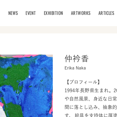
T
NEWS
EVENT
EXHIBITION
ARTWORKS
ARTICLES
仲衿香
Erika Naka
【プロフィール】
1994年長野県生まれ。
や自然風景、身近な日
間に落とし込み、抽象
す。 絵具を支持体に厚