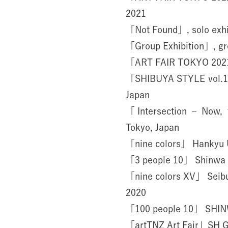
2021
「Not Found」, solo exhi
「Group Exhibition」, gr
「ART FAIR TOKYO 2021
「SHIBUYA STYLE vol.15
Japan
「Intersection – Now,
Tokyo, Japan
「nine colors」 Hankyu 
「3 people 10」 Shinwa 
「nine colors XV」 Seibu
2020
「100 people 10」 SHIN
「artTNZ Art Fair」SH G