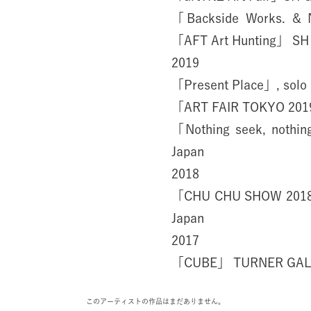
「Backside Works. & 
「AFT Art Hunting」 SH 
2019
「Present Place」, solo 
「ART FAIR TOKYO 2019
「Nothing seek, nothin
Japan
2018
「CHU CHU SHOW 2018」 
Japan
2017
「CUBE」 TURNER GALLER
このアーティストの作品はまだありません。