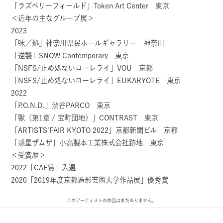
「ラズベリーフィールド」Token Art Center 東京
＜近年の主なグループ展＞
2023
「味／処」神奈川県民ホールギャラリー 神奈川
「逆襲」SNOW Contemporary 東京
「NSFS/止め処ないローレライ」VOU 京都
「NSFS/止め処ないローレライ」EUKARYOTE 東京
2022
「P.O.N.D.」渋谷PARCO 東京
「獸（第1章 / 宝町団地）」CONTRAST 東京
「ARTISTS’FAIR KYOTO 2022」京都新聞ビル 京都
「惑星ザムザ」小高製本工業株式会社跡地 東京
＜受賞歴＞
2022「CAF賞」入選
2020「2019年度京都造形芸術大学作品展」優秀賞
このアーティストの作品はまだありません。