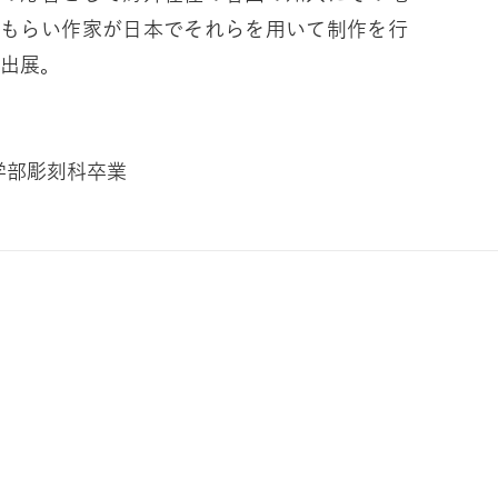
てもらい作家が日本でそれらを用いて制作を行
う「from」シリーズから出展。
術学部彫刻科卒業