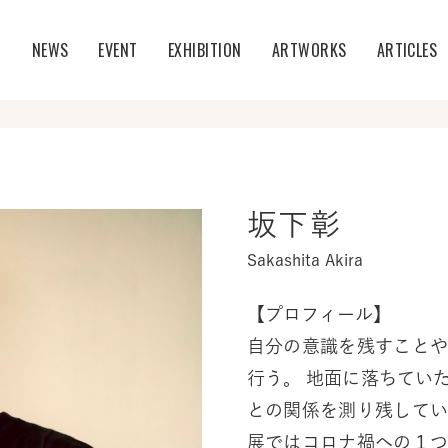
T
NEWS
EVENT
EXHIBITION
ARTWORKS
ARTICLES
坂下彰
Sakashita Akira
【プロフィール】
自分の意識を残すこと
行う。 地面に落ちてい
との関係を測り残して
展ではコロナ禍への１