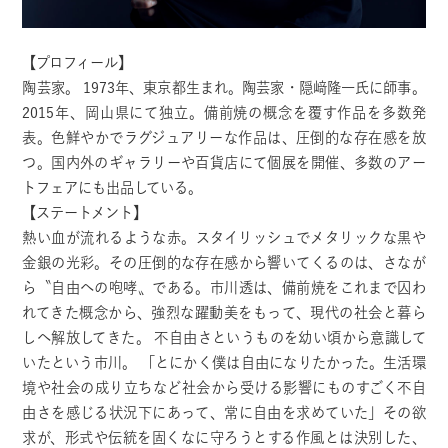
【プロフィール】
陶芸家。 1973年、東京都生まれ。陶芸家・隠﨑隆一氏に師事。
2015年、岡山県にて独立。備前焼の概念を覆す作品を多数発
表。色鮮やかでラグジュアリーな作品は、圧倒的な存在感を放
つ。国内外のギャラリーや百貨店にて個展を開催、多数のアー
トフェアにも出品している。
【ステートメント】
熱い血が流れるような赤。スタイリッシュでメタリックな黒や
金銀の光彩。その圧倒的な存在感から響いてくるのは、さなが
ら〝自由への咆哮〟である。市川透は、備前焼をこれまで囚わ
れてきた概念から、強烈な躍動美をもって、現代の社会と暮ら
しへ解放してきた。 不自由さというものを幼い頃から意識して
いたという市川。 「とにかく僕は自由になりたかった。生活環
境や社会の成り立ちなど社会から受ける影響にものすごく不自
由さを感じる状況下にあって、常に自由を求めていた」その欲
求が、形式や伝統を固くなに守ろうとする作風とは決別した、