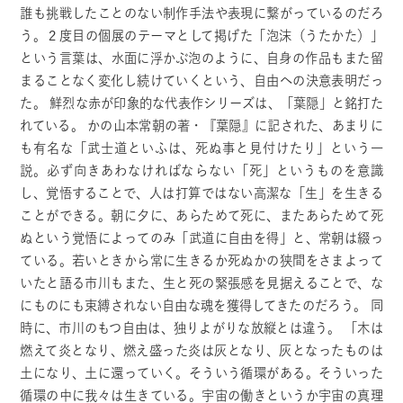
誰も挑戦したことのない制作手法や表現に繋がっているのだろ
う。２度目の個展のテーマとして掲げた「泡沫（うたかた）」
という言葉は、水面に浮かぶ泡のように、自身の作品もまた留
まることなく変化し続けていくという、自由への決意表明だっ
た。 鮮烈な赤が印象的な代表作シリーズは、「葉隠」と銘打た
れている。 かの山本常朝の著・『葉隠』に記された、あまりに
も有名な「武士道といふは、死ぬ事と見付けたり」という一
説。必ず向きあわなければならない「死」というものを意識
し、覚悟することで、人は打算ではない高潔な「生」を生きる
ことができる。朝に夕に、あらためて死に、またあらためて死
ぬという覚悟によってのみ「武道に自由を得」と、常朝は綴っ
ている。若いときから常に生きるか死ぬかの狭間をさまよって
いたと語る市川もまた、生と死の緊張感を見据えることで、な
にものにも束縛されない自由な魂を獲得してきたのだろう。 同
時に、市川のもつ自由は、独りよがりな放縦とは違う。 「木は
燃えて炎となり、燃え盛った炎は灰となり、灰となったものは
土になり、土に還っていく。そういう循環がある。そういった
循環の中に我々は生きている。宇宙の働きというか宇宙の真理