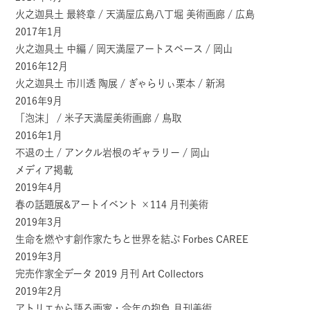
火之迦具土 最終章 / 天満屋広島八丁堀 美術画廊 / 広島
2017年1月
火之迦具土 中編 / 岡天満屋アートスペース / 岡山
2016年12月
火之迦具土 市川透 陶展 / ぎゃらりぃ栗本 / 新潟
2016年9月
「泡沫」 / 米子天満屋美術画廊 / 鳥取
2016年1月
不退の土 / アンクル岩根のギャラリー / 岡山
メディア掲載
2019年4月
春の話題展&アートイベント ×114 月刊美術
2019年3月
生命を燃やす創作家たちと世界を結ぶ Forbes CAREE
2019年3月
完売作家全データ 2019 月刊 Art Collectors
2019年2月
アトリエから語る画家・今年の抱負 月刊美術