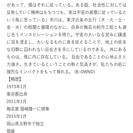
があって、僕はそれに従っている。ある面、社会性に対しては
反発していく精神はもちつつも、実は宇宙の真理に従っていると
いう風に思っている」市川は、東洋古来の五行（木・火・土・
金・水）の相関と循環のなかに、自身の陶芸の制作工程とも通
じ合うインスピレーションを得た。宇宙の大いなる営みに謙虚
に耳を澄まし、大いなるものに身を従えることで、地上の些末
な旧弊に囚われない自在さを手にしているのである。 外にある
ものは、既に内に存在している。 自由であることの心地よさと
力強さ。生きているということの熱と気高さが、私たちの前に
強烈なインパクトをもって現れる。 (B-OWND)
【略歴】
1973年1月
東京都出身
2011年1月
陶芸家 隠崎隆一に師事
2015年1月
岡山県玉野市で独立
個展