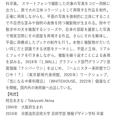
科卒業。 スマートフォンで撮影した対象の写真をコピー用紙に
出力し、原寸大の立体コラージュとして再現する作品を制作。
正確に再現しながらも、平面の写真を強制的に立体にすること
で不自然な歪みや独特の表情を持つ複製物が生まれる。街中で
散歩中の犬を複製するシリーズや、自身の部屋を撮影した写真
で現実空間にその部屋を再現する作品、さらにそれを解体し、
平面に再構成したブックの制作も行う。本物と複製物がだいた
い同じだと認識できる状態をテーマとし、平面と立体、リアル
とフェイクを行き来しながら、複製を繰り返すことによる表現
を試みる。 2018年「1_WALL」グラフィック部門グランプリ受
賞個展「ナンバーワン」をはじめ、「ハム☆スター美術館で〇
〇中！？」（東京都現代美術館、2020年）ワークショップ、
「気になる中華料理店」（WHITEHOUSE、2022年）個展など
を開催。国内外の美術展へ出品している。
【略歴】
時吉あきな / Tokiyoshi Akina
1994年 大阪府生まれ
2016年 京都造形芸術大学 芸術学部 情報デザイン学科 卒業