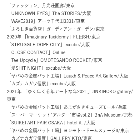
「ファッション」月光荘画廊/東京
「UNKNOWN EYES」The STORIES/大阪
「WAVE2019」アーツ千代田3331/東京
「ふろしき百貨店」ガーディアン・ガーデン/東京
2020年 「Imaginary Taxidermy」FL田SH/東京
「STRUGGLE DOPE CITY」excube/大阪
「CLOSE CONTACT」Online
「Tee Upcycle」OMOTESANDO ROCKET/東京
「愛SHIT NIGHT」excube/大阪
「ヤバめの金属バット工場」Laugh & Peace Art Gallery/大阪
「カズナカガワ個展」excube/大阪
2021年 「ゆく年くる年アートな年2021」JINKINOKO gallery/
東京
「ヤバめの金属バット工場」あまがさきキューズモール/兵庫
「スーパーマーケット”アルター”市場vol.2」BnA Museum/京都
「SUIKEI ART FAIR OSAKA」hotel it. /大阪
「ヤバめの金属バット工場」ヨシモト∞ドームステージll/東京
「カズナカガワ個展」GALLERY KTO/東京