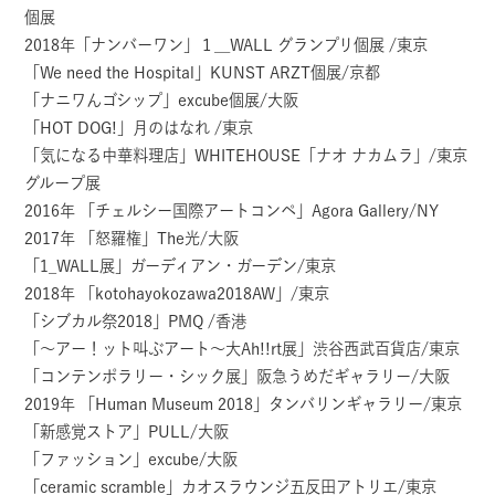
個展
2018年「ナンバーワン」１＿WALL グランプリ個展 /東京
「We need the Hospital」KUNST ARZT個展/京都
「ナニワんゴシップ」excube個展/大阪
「HOT DOG!」月のはなれ /東京
「気になる中華料理店」WHITEHOUSE「ナオ ナカムラ」/東京
グループ展
2016年 「チェルシー国際アートコンペ」Agora Gallery/NY
2017年 「怒羅権」The光/大阪
「1_WALL展」ガーディアン・ガーデン/東京
2018年 「kotohayokozawa2018AW」/東京
「シブカル祭2018」PMQ /香港
「〜アー！ット叫ぶアート〜大Ah!!rt展」渋谷西武百貨店/東京
「コンテンポラリー・シック展」阪急うめだギャラリー/大阪
2019年 「Human Museum 2018」タンバリンギャラリー/東京
「新感覚ストア」PULL/大阪
「ファッション」excube/大阪
「ceramic scramble」カオスラウンジ五反田アトリエ/東京