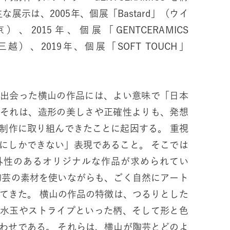
展示は、2005年、個展「Bastard」（ウイ
2015年、個展「GENTCERAMICS
座三越）、20​19年、個展「SOFT TOUCH」
。
に出会った横山の作品には、よい意味で「日本
。それは、造形の美しさや正確性よりも、発想
作に取り組んできたことに起因する。 重視
にしかできない」表現であること。 そこでは
外性のあるオリジナルな作品が求められてい
陶芸の素材を使いながらも、ごく自然にアート
徴は、つるりとした
、水玉やストライプといった柄、そして形と色
わせである。 それらは、横山が陶芸とどのよ