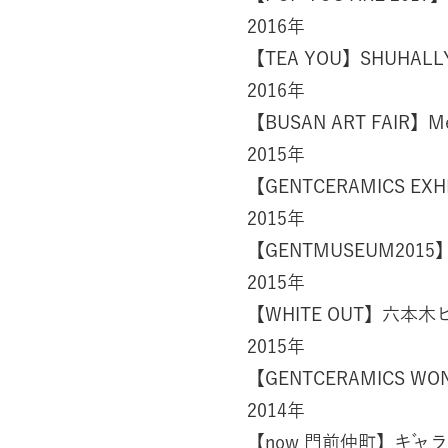
2016年
【TEA YOU】SHUHALL
2016年
【BUSAN ART FAIR】M
2015年
【GENTCERAMICS EX
2015年
【GENTMUSEUM201
2015年
【WHITE OUT】六本木
2015年
【GENTCERAMICS WO
2014年
【now 門前仲町】ギャラ