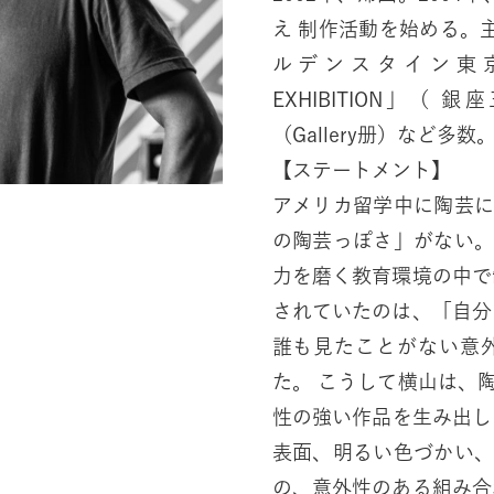
え 制作活動を始める。主な
ルデンスタイン東京）、
EXHIBITION」（ 銀
（Gallery册）など多数
【ステートメント】
アメリカ留学中に陶芸
の陶芸っぽさ」がない
力を磨く教育環境の中で制
されていたのは、「自分
誰も見たことがない意
た。 こうして横山は、
性の強い作品を生み出してきた。 横山の作品の特
表面、明るい色づかい
の、意外性のある組み合