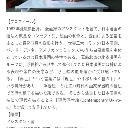
【プロフィール】
1983年愛媛県出身。 漫画家のアシスタントを経て、日本漫画の
技法と概念をコンセプトに、絵画の制作と、登山による星空を
主とした自然写真の撮影を行う。
世界三大コミック(日本漫画、
バンド・デシネ、アメリカンコミックス)のうち白黒表現を主体
としているのは日本漫画の特性である。 葛飾北斎の北斎漫画を
ルーツに、浮世絵から派生して進化してきた日本漫画には線によ
る表現や余白の美学など、浮世絵の血を確かに受け継いでい
る。 「浮世」という言葉には「現世」や「移りゆく世の中」と
いう意味があり、「浮世絵」とは江戸時代の画家が当時の技法
で当時の様子を描いた絵である。 そこから派生した日本漫画の
技法で現代を描くことを「現代浮世絵/Contemporary Ukiyo-
E」と定義して創作している。
【略歴】
アシスタント歴