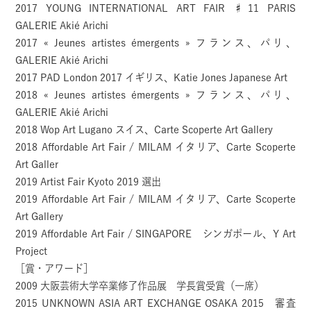
2017 YOUNG INTERNATIONAL ART FAIR ♯11 PARIS
GALERIE Akié Arichi
2017 « Jeunes artistes émergents » フランス、パリ、
GALERIE Akié Arichi
2017 PAD London 2017 イギリス、Katie Jones Japanese Art
2018 « Jeunes artistes émergents » フランス、パリ、
GALERIE Akié Arichi
2018 Wop Art Lugano スイス、Carte Scoperte Art Gallery
2018 Affordable Art Fair / MILAM イタリア、Carte Scoperte
Art Galler
2019 Artist Fair Kyoto 2019 選出
2019 Affordable Art Fair / MILAM イタリア、Carte Scoperte
Art Gallery
2019 Affordable Art Fair / SINGAPORE シンガポール、Y Art
Project
［賞・アワード］
2009 大阪芸術大学卒業修了作品展 学長賞受賞（一席）
2015 UNKNOWN ASIA ART EXCHANGE OSAKA 2015 審査