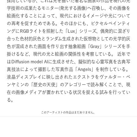
採用しているが、これは光を描いた著名な画家の作品を現代の光
学技術の成果たるモニター(発光する画像)へ召喚し、その画像を
絵画化することによって、現代におけるイメージや光について
の再考を促すためである。そのほかにも、ピクセルペインティ
ングにRGBライトを照射した「Lux」シリーズ、偶発的に混ざり
合った色材的灰色とランダム生成された仮想物としての光学的灰
色が混成された画面を作り出す抽象絵画「Gray」シリーズを手
掛けるなど、現代の光と絵画の関係性を考察している。 近年で
はDiffusion model AIに生成させた、擬似的な心霊写真を古典写
真技法によって撮影した写真作品「Angels」を制作している。
液晶ディスプレイに映し出されたエクストラをヴァルター・ベ
ンヤミンの「歴史の天使」のアレゴリーで読み解くことで、現
在の画像メディアが置かれている状況を捉える試みを行ってい
る。
このアーティストの作品はまだありません。