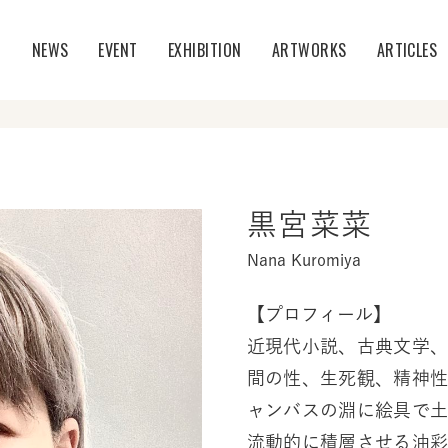
T
NEWS
EVENT
EXHIBITION
ARTWORKS
ARTICLES
黒宮菜菜
Nana Kuromiya
【プロフィール】
近現代小説、古典文学
間の性、生死観、精神
ャンバスの淵に絵具で
流動的に積層させる油