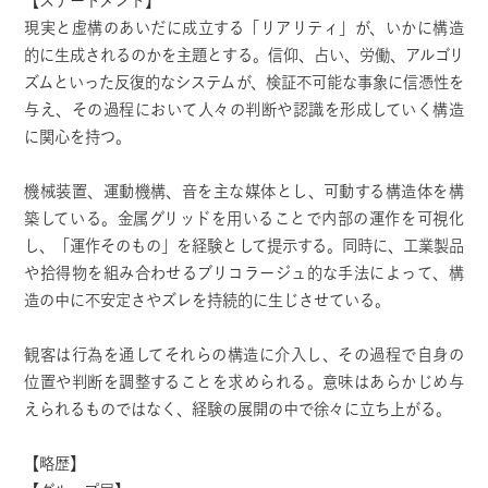
【ステートメント】
現実と虚構のあいだに成立する「リアリティ」が、いかに構造
的に生成されるのかを主題とする。信仰、占い、労働、アルゴリ
ズムといった反復的なシステムが、検証不可能な事象に信憑性を
与え、その過程において人々の判断や認識を形成していく構造
に関心を持つ。
機械装置、運動機構、音を主な媒体とし、可動する構造体を構
築している。金属グリッドを用いることで内部の運作を可視化
し、「運作そのもの」を経験として提示する。同時に、工業製品
や拾得物を組み合わせるブリコラージュ的な手法によって、構
造の中に不安定さやズレを持続的に生じさせている。
観客は行為を通してそれらの構造に介入し、その過程で自身の
位置や判断を調整することを求められる。意味はあらかじめ与
えられるものではなく、経験の展開の中で徐々に立ち上がる。
【略歴】