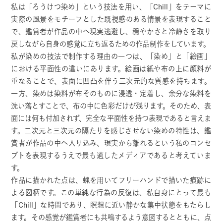
私は「ろうけつ染め」という技法を用い、「Chill」をテーマに
実際の風景をモチーフとした既視感のある情景を表現すること
で、鑑賞者が作品の中へ現実逃避し、穏やかさと冷静さを取り
戻しながら自身の感覚に立ち返るための作品制作をしています。
私が染めの技法で制作する理由の一つは、「染め」と「絵画」
における平面性の違いにあります。絵画は紙や布の上に顔料が
重なることで、表面に凹凸を伴う三次元的な質感を持ちます。
一方、染めは染料が布そのものに浸透・定着し、余分な染料を
洗い落とすことで、布の中に色彩だけが残ります。そのため、表
面には何も付加されず、完全な平面性を持つ表現であると言えま
す。二次元と三次元の隔たりを感じさせない染めの特性は、鑑
賞者が作品の中へ入り込み、現実から離れるという私のコンセ
プトを表現するうえで最も適したメディアであると考えていま
す。
作品に描かれた点は、蝋を用いてフリーハンドで描いた痕跡に
よる図柄です。この単純な行為の反復は、私自身にとって最も
「Chill」な時間であり、瞑想に近い静かな集中状態をもたらし
ます。その感覚が鑑賞者にも共鳴するよう意図するとともに、点