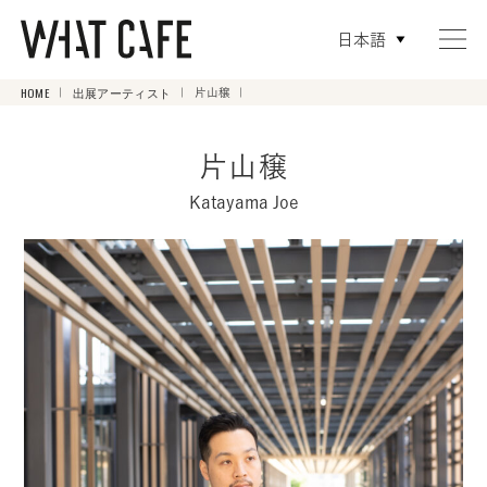
日本語
HOME
出展アーティスト
片山穣
片山穣
Katayama Joe