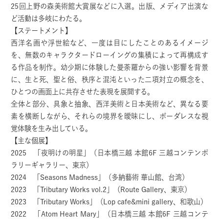
25回上野の森美術館大賞展などに入選。出版、メディア出演な
ど活動は多岐にわたる。
【ステートメント】
西洋名画や浮世絵など、一度は目にしたことのあるイメージ
を、無数のキャラクタードローイングの集積によって再構成す
る作品を制作​。幼少期に体験した曼荼羅からの強い影響を背景
に、生と死、聖と俗、秩序と混沌といった二項対立の概念を、
ひとつの画面上に共存させ​た表現を展開​する​。
全体と部分、具象と抽象、西洋美術と日本美術など、異なる要
素を横断しながら、それらの境界を曖昧にし、ボーダレスな視
覚体験を生み出している。
【主な個展】
2025 「夜明けの明星」（日本橋三越 本館6F 三越コンテンポ
ラリーギャラリー、東京）
2024 「Seasons Madness」（多納藝術 華山館、台湾）
2023 「Tributary Works vol.2」（Route Gallery、東京）
2023 「Tributary Works」（Lop cafe&mini gallery、和歌山）
2022 「Atom Heart Mary」（日本橋三越 本館6F 三越コンテ