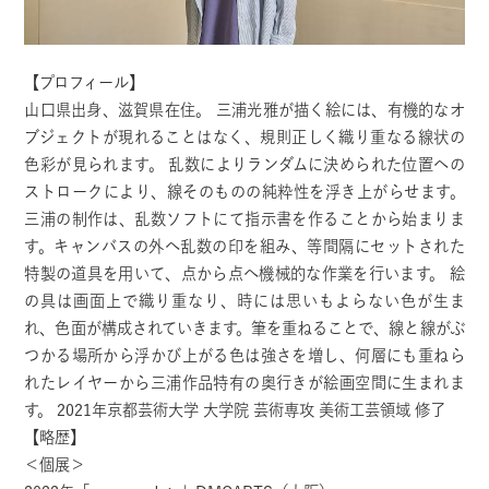
【プロフィール】
山口県出身、滋賀県在住。 三浦光雅が描く絵には、有機的なオ
ブジェクトが現れることはなく、規則正しく織り重なる線状の
⾊彩が⾒られます。 乱数によりランダムに決められた位置への
ストロークにより、線そのものの純粋性を浮き上がらせます。
三浦の制作は、乱数ソフトにて指⽰書を作ることから始まりま
す。キャンバスの外へ乱数の印を組み、等間隔にセットされた
特製の道具を⽤いて、点から点へ機械的な作業を⾏います。 絵
の具は画⾯上で織り重なり、時には思いもよらない⾊が⽣ま
れ、⾊⾯が構成されていきます。筆を重ねることで、線と線がぶ
つかる場所から浮かび上がる⾊は強さを増し、何層にも重ねら
れたレイヤーから三浦作品特有の奥⾏きが絵画空間に⽣まれま
す。 2021年京都芸術大学 大学院 芸術専攻 美術工芸領域 修了
【略歴】
＜個展＞