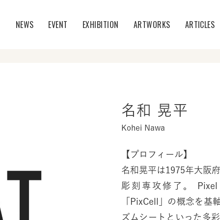
T
NEWS
EVENT
EXHIBITION
ARTWORKS
ARTICLES
名和 晃平
Kohei Nawa
【プロフィール】
名和晃平は1975年大阪
彫刻専攻修了。 Pix
「PixCell」の概念
ズムシートといった多