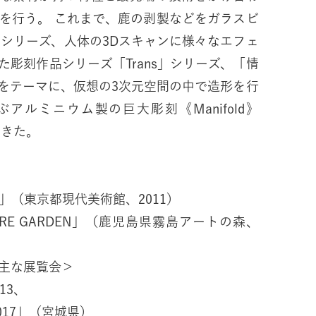
剥製などをガラスビ
ll」シリーズ、人体の3Dスキャンに様々なエフェ
彫刻作品シリーズ「Trans」シリーズ、「情
をテーマに、仮想の3次元空間の中で造形を行
アルミニウム製の巨大彫刻《Manifold》
てきた。
ス」（東京都現代美術館、2011）
TURE GARDEN」（鹿児島県霧島アートの森、
主な展覧会＞
13、
al 2017」（宮城県）