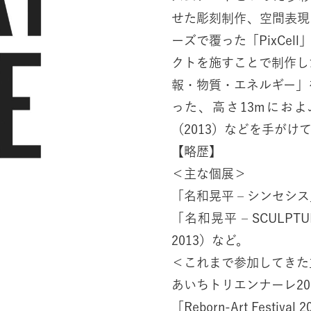
せた彫刻制作、空間表現を行う。 これまで、鹿の
ーズで覆った「PixCe
クトを施すことで制作した
報・物質・エネルギー」
った、高さ13mにおよぶ
（2013）などを手がけ
【略歴】
＜主な個展＞
「名和晃平 – シンセシ
「名和晃平 – SCULP
2013）など。
＜これまで参加してきた
あいちトリエンナーレ20
「Reborn-Art Festiv