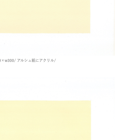
×w300/
アルシュ紙にアクリル/