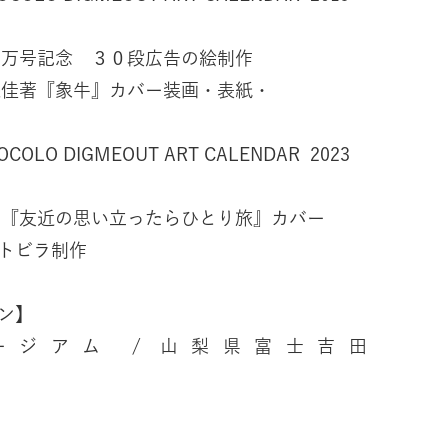
聞５万号記念 ３０段広告の絵制作
井遊佳著『象牛』カバー装画・表紙・
COLO DIGMEOUT ART CALENDAR 2023
近著『友近の思い立ったらひとり旅』カバー
ビラ制作
ン】
ジアム / 山梨県富士吉田
市