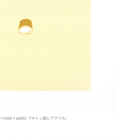
h300×w300/
アルシュ紙にアクリル/