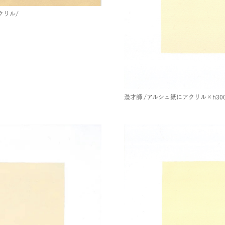
クリル/
漫才師
/アルシュ紙にアクリル×h300