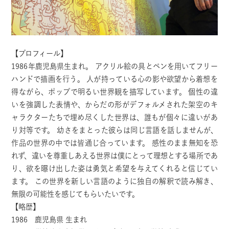
【プロフィール】
1986年鹿児島県生まれ。 アクリル絵の具とペンを用いてフリー
ハンドで描画を行う。 人が持っている心の影や欲望から着想を
得ながら、ポップで明るい世界観を描写しています。 個性の違
いを強調した表情や、からだの形がデフォルメされた架空のキ
ャラクターたちで埋め尽くした世界は、誰もが個々に違いがあ
り対等です。 幼さをまとった彼らは同じ言語を話しませんが、
作品の世界の中では皆通じ合っています。 感性のまま無知を恐
れず、違いを尊重しあえる世界は僕にとって理想とする場所であ
り、欲を曝け出した姿は勇気と希望を与えてくれると信じてい
ます。 この世界を新しい言語のように独自の解釈で読み解き、
無限の可能性を感じてもらいたいです。
【略歴】
1986 鹿児島県 生まれ