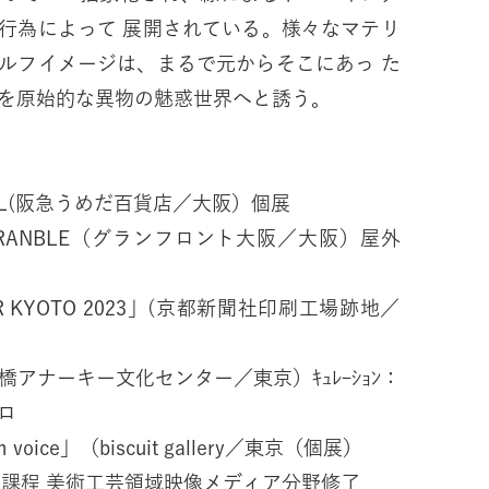
行為によって 展開されている。様々なマテリ
ルフイメージは、まるで元からそこにあっ た
を原始的な異物の魅惑世界へと誘う。
ANICAL(阪急うめだ百貨店／大阪）個展
ART SCRANBLE（グランフロント大阪／大阪）屋外
 FAIR KYOTO 2023」(京都新聞社印刷工場跡地／
日本橋アナーキー文化センター／東京）ｷｭﾚｰｼｮﾝ：
ロ
am voice」（biscuit gallery／東京（個展）
士課程 美術工芸領域映像メディア分野修了