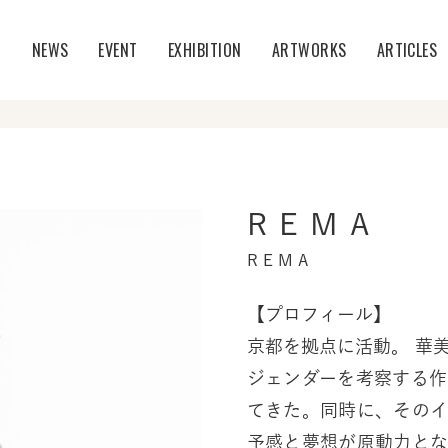
T
NEWS
EVENT
EXHIBITION
ARTWORKS
ARTICLES
R E M A
R E M A
【プロフィール】
京都を拠点に活動。 華美で過剰なセルフイメージから社会のロールや
ジェンダーを考察する
てきた。同時に、その
予感と夢想が原動力と