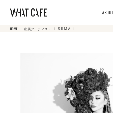
ABOU
HOME
出展アーティスト
R E M A