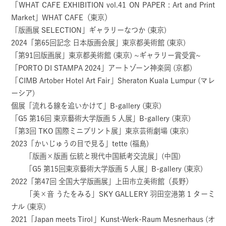
「WHAT CAFE EXHIBITION vol.41 ON PAPER : Art and Print
Market」WHAT CAFE（東京）
「版画展 SELECTION」ギャラリーなつか (東京)
2024「第65回記念 日本版画会展」東京都美術館 (東京)
「第91回版画展」東京都美術館 (東京) ~ギャラリー賞受賞~
「PORTO DI STAMPA 2024」アートゾーン神楽岡 (京都)
「CIMB Artober Hotel Art Fair」Sheraton Kuala Lumpur (マレ
ーシア)
個展「流れる線を追いかけて」B-gallery (東京)
「G5 第16回 東京藝術大学版画 5 人展」B-gallery (東京)
「第3回 TKO 国際ミニプリント展」東京芸術劇場 (東京)
2023「かいじゅうの目で見る」tette (福島)
「版画×版画 伝統と現代中国紙考交流展」(中国)
「G5 第15回東京藝術大学版画 5 人展」B-gallery (東京)
2022「第47回 全国大学版画展」上田市立美術館（長野）
「美×音 うたをみる」SKY GALLERY 羽田空港第 1 ターミ
ナル (東京)
2021「Japan meets Tirol」Kunst-Werk-Raum Mesnerhaus (オ