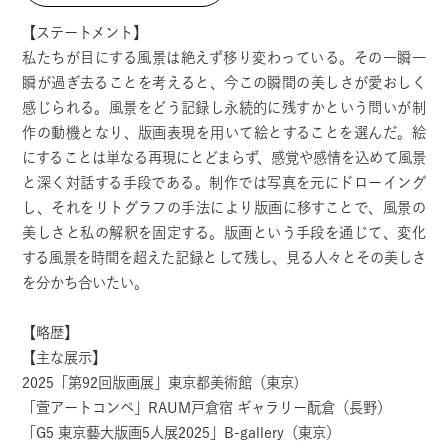
【ステートメント】
私たちが目にする風景は絶えず移り変わっている。その一瞬一
瞬が過ぎ去ることを考えると、今この瞬間の美しさが愛おしく
感じられる。風景をどう記録し永続的に残すかという問いが制
作の動機となり、版画表現を用いて絵とすることを選んだ。絵
にすることは単なる再現にとどまらず、感覚や感情を込めて風景
と深く対話する手段である。制作では写真を元にドローイング
し、それをリトグラフの手法により版画に移すことで、風景の
美しさと私の解釈を固定する。版画という手段を通じて、変化
する風景を時間を超えた記録として残し、見る人々とその美しさ
を分かち合いたい。
【略歴】
【主な展示】
2025「第92回版画展」東京都美術館（東京)
「萱アートコンペ」RAUM戸倉宿 ギャラリー酛倉（長野）
「G5 東京藝大版画5人展2025」B-gallery（東京）