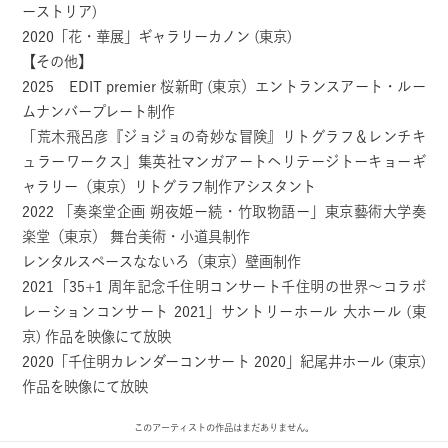
ーストリア)
2020「花・華展」ギャラリーカノン (東京)
【その他】
2025 EDIT premier 桜新町 (東京）エントランスアート・ルー
ムナンバープレート制作
「荒木飛呂彦『ジョジョの奇妙な冒険』リトグラフ＆レンチキ
ュラーワークス」集英社マンガアートヘリテージトーキョーギ
ャラリー（東京）リトグラフ制作アシスタント
2022 「奏楽堂企画 朔夜姫ー続・竹取物語ー」東京藝術大学奏
楽堂（東京） 舞台美術・小道具制作
レンタルスペースなないろ（東京）壁画制作
2021「35+1 周年記念千住明コンサート千住明の世界〜コラボ
レーションコンサート 2021」サントリーホール 大ホール (東
京) 作品を映像にて放映
2020「千住明カレンダーコンサート 2020」紀尾井ホール (東京)
作品を映像にて放映
このアーティストの作品はまだありません。