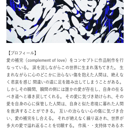
【プロフィール】
愛の補完（complement of love）をコンセプトに作品制作を行
なっている。
涙を流しながらこの世界に生まれ落ちてきた。 生
まれながらに心のどこかに治らない傷を抱えた人間は、絶えな
く悲哀を感じ 間違いの道に足を踏み出してしまうことがある。
しかしその瞬間、瞬間の側には誰かの愛が存在し、自身の在る
べき道へと導き戻してくれる。 その愛に気づき助けられ、その
愛を自身の心に保管した人間は、自身と似た悲境に暮れた人間
を救済することができる。 互いの治らない心の傷に気づき合
い、愛の補完をし合える。 それが絶えなく繰り返され、世界が
多大の愛で溢れ返ることを切願する。 作風・・支持体である木