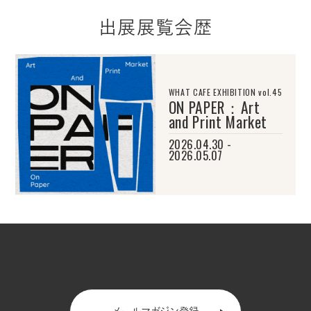
出展展覧会歴
WHAT CAFE EXHIBITION vol.45
ON PAPER：Art
and Print Market
2026.04.30 -
2026.05.07