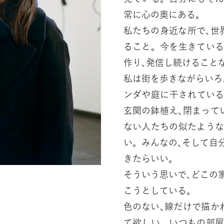
常に心の奥にある。
私たちの身近な所で､世
ること。今を生きてい
作り､発信し続けること
私は街を歩きながらいろ
ンダや庭に干されてい
玄関の鉢植え､閉まって
ない人たちの似たよう
い。みんなの､そして自
きたらいい。
そういう思いで､どこの
こうとしている。
色のない､線だけで描か
て欲しい。いつもの部