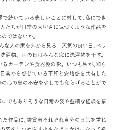
界で続いている悲しいことに対して､私にでき
る人たちが日常の大切さに気づくような作品を
なのではないか。
んな人の家を外から見る。天気の良い日､ベラ
る洗濯物。雨の日はみんな窓に洗濯物を干す。
いるカーテンや食器棚の影。いつも私が､知ら
な日常から感じている平和と安堵感を共有した
分の心の奥の不安を少しでも和らげることがで
家にでもありそうな日常の姿や些細な経験を描
れた作品に､鑑賞者それぞれ自分の日常を重ね
屋の姿を見つめ直す小さなきっかけになって欲