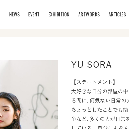
T
NEWS
EVENT
EXHIBITION
ARTWORKS
ARTICLES
YU SORA
【ステートメント】
大好きな自分の部屋の中
る間に､何気ない日常の
ちょっとしたことでも簡
争など､多くの人が日常
見ている。自分にもそ