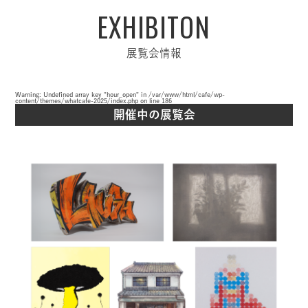
EXHIBITON
展覧会情報
Warning
: Undefined array key "hour_open" in
/var/www/html/cafe/wp-
content/themes/whatcafe-2025/index.php
on line
186
開催中の展覧会