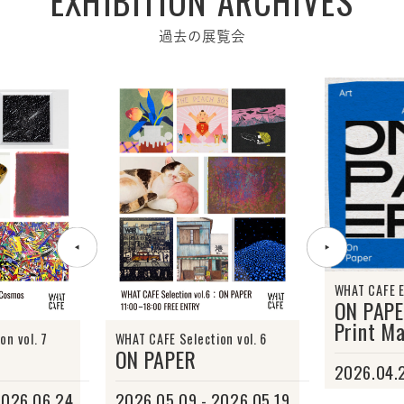
EXHIBITION ARCHIVES
過去の展覧会
WHAT CAFE E
ON PAP
Print M
on vol. 7
WHAT CAFE Selection vol. 6
ON PAPER
2026.04.2
2026.06.24
2026.05.09 - 2026.05.19