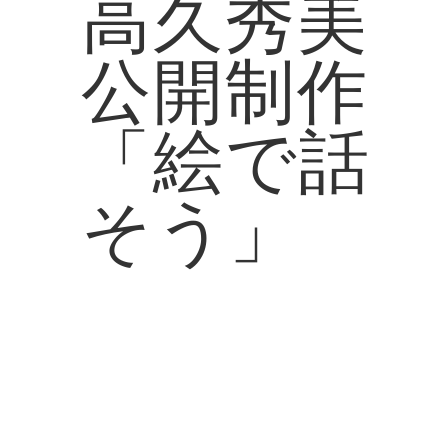
高久秀美
公開制作
「絵で話
そう」