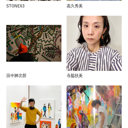
STONE63
高久秀美
田中紳次郎
寺脇扶美