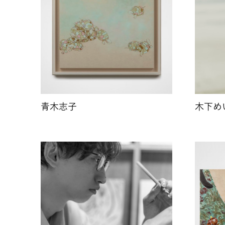
青木志子
木下め