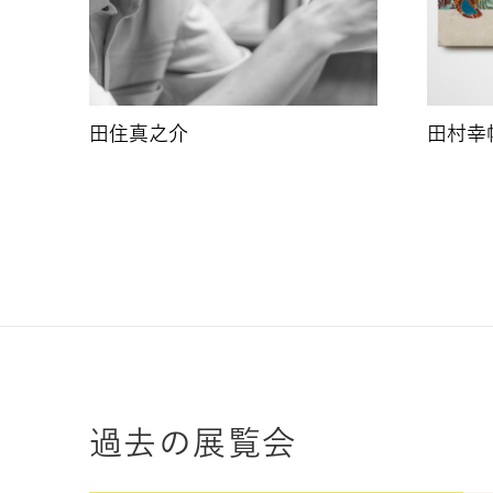
田住真之介
田村幸
過去の展覧会