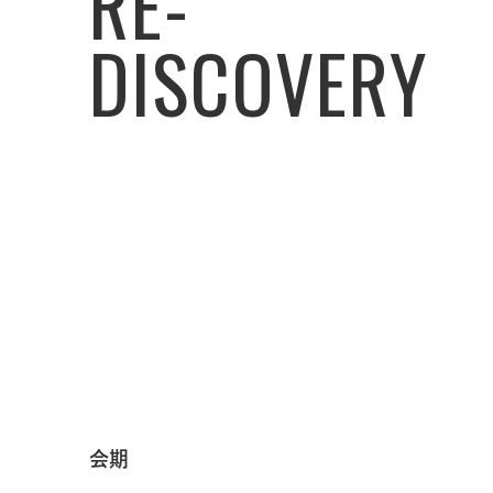
RE-
DISCOVERY
会期