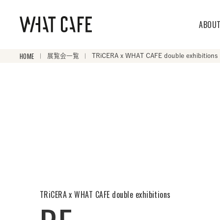
ABOU
HOME
展覧会一覧
TRiCERA x WHAT CAFE double exhibition
TRiCERA x WHAT CAFE double exhibitions