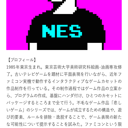
【プロフィール】
1985年東京生まれ。東京芸術大学美術研究科絵画-油画専攻修
了。古いテレビゲームを題材に平面表現を行いながら、近年フ
ァミコン実機で動作するインタラクティブなゲームカセットの
作品制作を行っている。その制作過程ではゲーム作品の立案か
ら、プログラムの作成、基盤にハンダ付け、ひとつのカセットに
パッケージするところまで全て行う。不毛なゲーム作品「悲し
いゲーム」のシリーズでは、ゲームが成立するための構造や、遊
び的要素、ルールを排除・逸脱することで、ゲーム表現の新た
な可能性について提示することを試みた。ファミコンという限