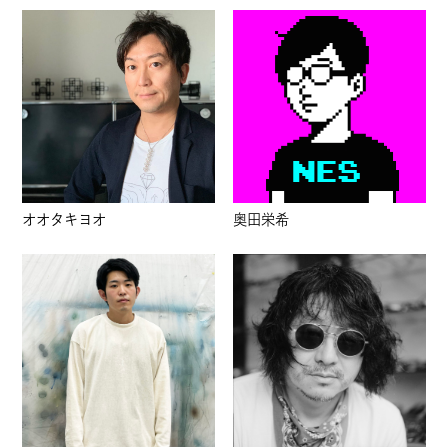
オオタキヨオ
奥田栄希