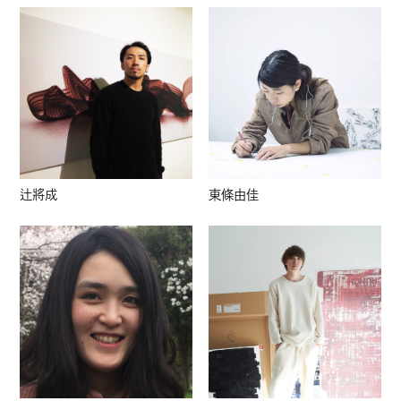
辻將成
東條由佳