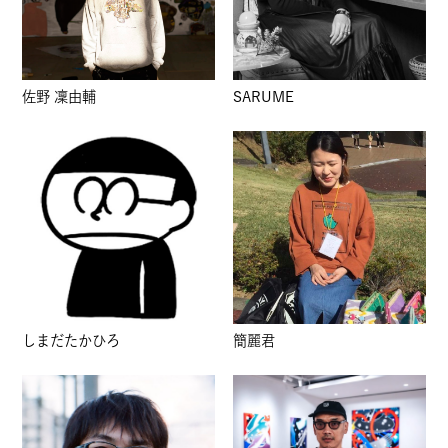
佐野 凜由輔
SARUME
しまだたかひろ
簡麗君