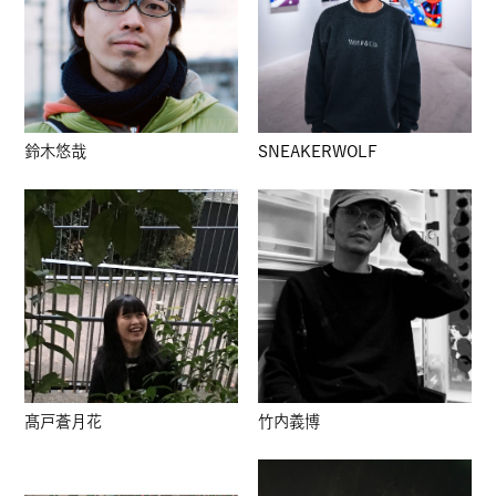
鈴木悠哉
SNEAKERWOLF
髙戸蒼月花
竹内義博