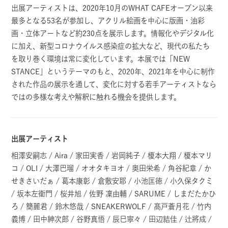
出展アーティストは、2020年10月のWHAT CAFEオープン以来
最多となる53名が参加し、アクリル絵画を中心に版画・油彩
画・立体アートなど約230点を展示します。情報化やデジタル化
に加え、新型コロナウイルス感染症の拡大など、現代の私たち
を取り巻く環境は常に変化しています。本展では「NEW
STANCE」というテーマのもと、2020年、2021年を中心に制作
された作品の展示を通して、変化に対する若手アーティストなら
ではの多様な考えや解釈に触れる機会を提供します。
出展アーティスト
相澤安嗣志 / Aira / 家田実香 / 岩岡純子 / 榎本大翔 / 榎本マリ
コ / OLI / 大澤巴瑠 / オオタキヨオ / 奥田栄希 / 角谷紀章 / か
せきさいだぁ / 葛本康彰 / 倉敷安耶 / 小池匡徳 / 小久保タクミ
/ 坂本左衛門 / 桜井旭 / 佐野 凜由輔 / SARUME / しまだたかひ
ろ / 簡麗君 / 鈴木悠哉 / SNEAKERWOLF / 髙戸蒼月花 / 竹内
義博 / 田中紳次郎 / 谷野真悟 / 辰巳寧々 / 田辺結佳 / 辻將成 /