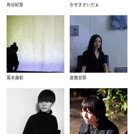
角谷紀章
かせきさいだぁ
葛本康彰
倉敷安耶