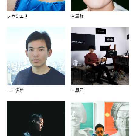
フカミエリ
古屋駿
三上俊希
三原回