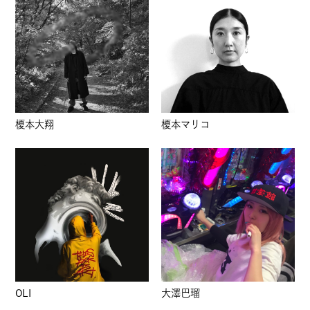
榎本大翔
榎本マリコ
OLI
大澤巴瑠