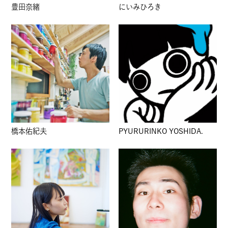
豊田奈緒
にいみひろき
橋本佑紀夫
PYURURINKO YOSHIDA.