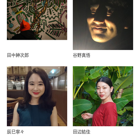
田中紳次郎
谷野真悟
辰巳寧々
田辺結佳