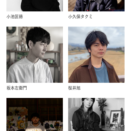
小池匡徳
小久保タクミ
坂本左衛門
桜井旭