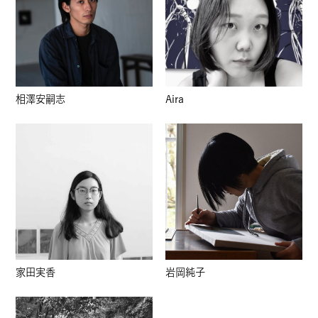
相澤安嗣志
Aira
家田実香
岩岡純子