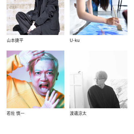
山本捷平
U-ku
若佐 慎一
渡邊涼太