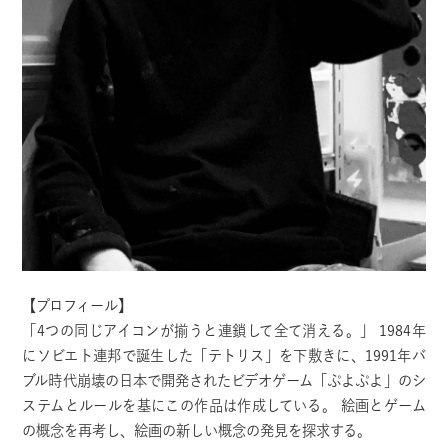
【プロフィール】
「4つの同じアイコンが揃うと連鎖して全て消える。」 1984年
にソビエト連邦で誕生した「テトリス」を下敷きに、1991年バ
ブル時代崩壊の日本で開発されたビデオゲーム「ぷよぷよ」のシ
ステムとルールを基にこの作品は作成している。 絵画とゲーム
の概念を再考し、絵画の新しい概念の発見を探求する。