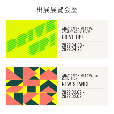
出展展覧会歴
WHAT CAFE × WATOWA
GALLERY EXHIBITIOIN
DRIVE UP!
2022.04.03 -
2022.04.25
WHAT CAFE × WATOWA Inc.
EXHIBITION
NEW STANCE
2022.02.02 -
2022.02.02