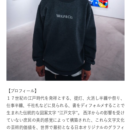
【プロフィール】
１７世紀の江戸時代を発祥とする、提灯、火消し半纏や祭り、
仕事半纏、千社札などに見られる、書をディフォルメすることで
生まれた伝統的な図案文字 “江戸文字”。 西洋からの影響を受け
ていない庶民の美的感覚によって構築された、これら文字文化
の芸術的価値を、世界で最初となる日本オリジナルのグラフィ