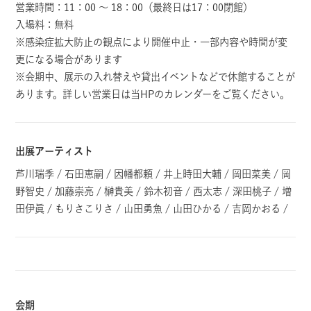
営業時間：11：00 ～ 18：00（最終日は17：00閉館）
入場料：無料
※感染症拡大防止の観点により開催中止・一部内容や時間が変
更になる場合があります
※会期中、展示の入れ替えや貸出イベントなどで休館することが
あります。詳しい営業日は当HPのカレンダーをご覧ください。
出展アーティスト
芦川瑞季 / 石田恵嗣 / 因幡都頼 / 井上時田大輔 / 岡田菜美 / 岡
野智史 / 加藤崇亮 / 榊貴美 / 鈴木初音 / 西太志 / 深田桃子 / 増
田伊眞 / もりさこりさ / 山田勇魚 / 山田ひかる / 吉岡かおる /
会期