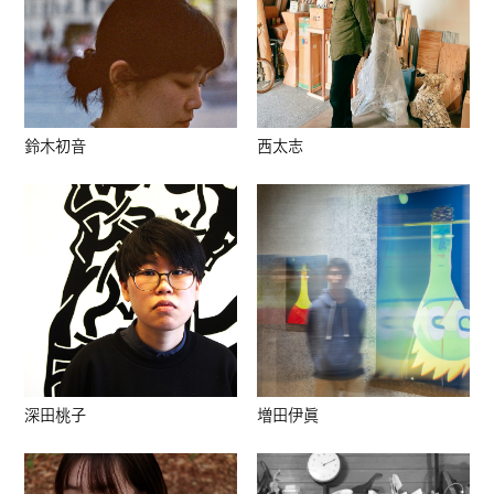
鈴木初音
西太志
深田桃子
増田伊眞