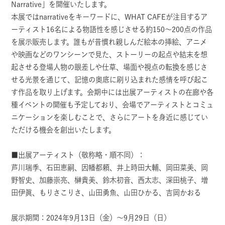
Narrative」を開催いたします。
本展ではnarrativeをキーワードに、WHAT CAFEが注目するア
ーティスト16名による物語性を感じさせる約150～200点の作品
を展示販売します。誰もが昔慣れ親しんだ絵本の挿絵、アニメ
や映画などのワンシーンで見た、ストーリーの起点や結末を想
起させる登場人物の眼差しや仕草、場面や視点の転換を感じさ
せる光景を通じて、記憶の奥底に刷り込まれた感情を呼び起こ
す作品を取り上げます。会期中には出展アーティストの在廊や各
種イベントの開催も予定しており、会場でアーティストとコミュ
ニケーションを楽しむことで、さらにアートを身近に感じてい
ただける機会を創出いたします。
■出展アーティスト（敬称略・順不同）：
芦川瑞季、石田恵嗣、因幡都頼、井上時田大輔、岡田菜美、岡
野智史、加藤崇亮、榊貴美、鈴木初音、西太志、深田桃子、増
田伊眞、もりさこりさ、山田勇魚、山田ひかる、吉岡かおる
展示期間：2024年9月13日（金）～9月29日（日）