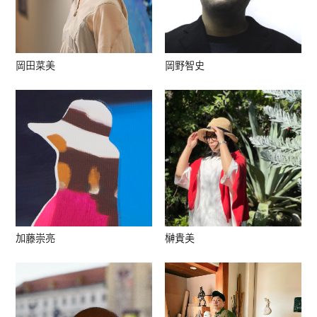
岡田菜美
岡野智史
加藤崇亮
榊貴美