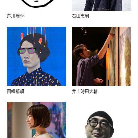
芦川瑞季
石田恵嗣
因幡都頼
井上時田大輔