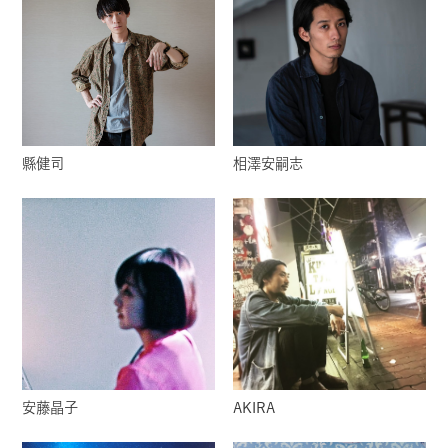
縣健司
相澤安嗣志
安藤晶子
AKIRA