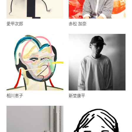
愛甲次郎
赤松 加奈
相川恵子
新埜康平