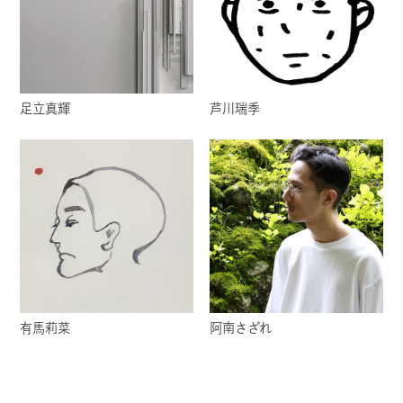
足立真輝
芦川瑞季
有馬莉菜
阿南さざれ