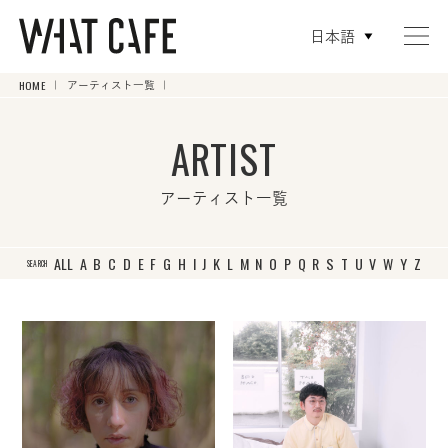
日本語
HOME
アーティスト一覧
ARTIST
アーティスト一覧
ALL
A
B
C
D
E
F
G
H
I
J
K
L
M
N
O
P
Q
R
S
T
U
V
W
Y
Z
SEARCH