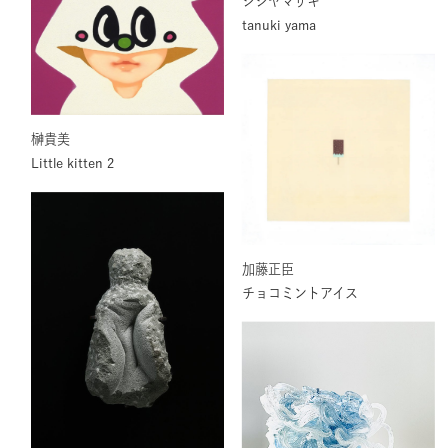
シシヤマザキ
tanuki yama
榊貴美
Little kitten 2
加藤正臣
チョコミントアイス