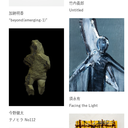
竹内義郎
Untitled
加納明香
“beyond(emerging-1)”
須永有
Facing the Light
今野健太
テノヒラ No112