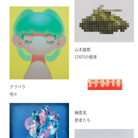
山本雄教
176円の戦車
クワバラ
喨々
榊貴美
使者たち