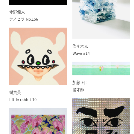
今野健太
テノヒラ No.156
佐々木光
Wave #14
加藤正臣
漫才師
榊貴美
Little rabbit 10