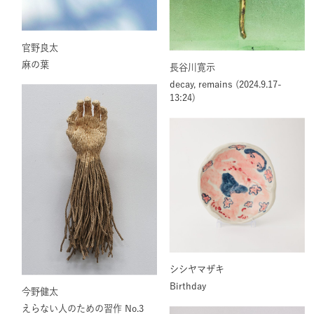
官野良太
麻の葉
長谷川寛示
decay, remains (2024.9.17-
13:24)
シシヤマザキ
Birthday
今野健太
えらない⼈のための習作 No.3